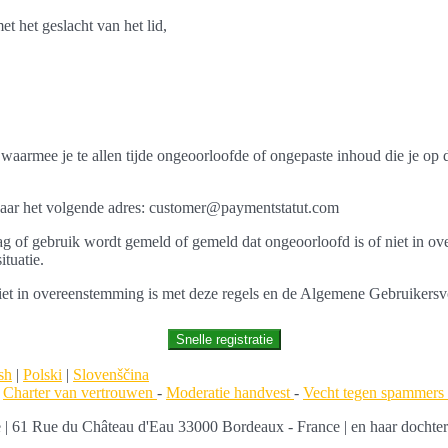
t het geslacht van het lid,
waarmee je te allen tijde ongeoorloofde of ongepaste inhoud die je op de
 naar het volgende adres: customer@paymentstatut.com
rag of gebruik wordt gemeld of gemeld dat ongeoorloofd is of niet i
ituatie.
niet in overeenstemming is met deze regels en de Algemene Gebruikers
Snelle registratie
sh
|
Polski
|
Slovenščina
-
Charter van vertrouwen
-
Moderatie handvest
-
Vecht tegen spammers
 61 Rue du Château d'Eau 33000 Bordeaux - France | en haar dochte