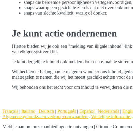
snaps die beroemde persoonlijkheden vertegenwoordigen,
snaps waarop een gezicht te zien is dat niet overeenkomt me
snaps van slechte kwaliteit, wazig of donker,
Je kunt actie ondernemen
Hiertoe bieden wij je ook een "melding van illigale inhoud"-link 
van elk geregistreerd lid.
Je kunt dergelijke inhoud ook melden door een e-mail te sturen
Wij hechten er belang aan te reageren wanneer ons inhoud, ged
maatregelen te nemen die wij het meest geschikt achten voor de s
Wij behouden ons het recht voor om inhoud te verwijderen die 
Français
|
Italiano
|
Deutsch
|
Português
|
Español
|
Nederlands
|
Engli
Algemene gebruiks- en verkoopvoorwaarden
-
Wettelijke informatie
Meld je aan om onze aanbiedingen te ontvangen
|
Gironde Commerce |