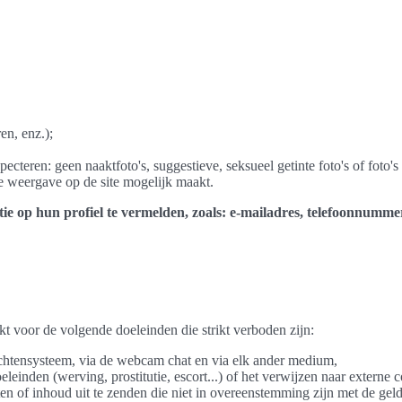
en, enz.);
ecteren: geen naaktfoto's, suggestieve, seksueel getinte foto's of foto'
le weergave op de site mogelijk maakt.
ie op hun profiel te vermelden, zoals: e-mailadres, telefoonnummer
kt voor de volgende doeleinden die strikt verboden zijn:
richtensysteem, via de webcam chat en via elk ander medium,
einden (werving, prostitutie, escort...) of het verwijzen naar externe 
n of inhoud uit te zenden die niet in overeenstemming zijn met de gel