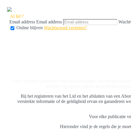
Al lid ?
Email address
Email address
Wacht
Online blijven
Wachtwoord vergeten?
Onze website is bedoeld voor meerderjarigen, die vriendelijk en 
met het oog op een unieke en gebruiksvriendeli
Bij het registreren van het Lid en het afsluiten van een A
verstrekte informatie of de geldigheid ervan en garanderen w
Voor elke publicatie ve
Hieronder vind je de regels die je moe