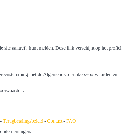
 site aantreft, kunt melden. Deze link verschijnt op het profiel
n overeenstemming met de Algemene Gebruikersvoorwaarden en
voorwaarden.
-
Terugbetalingsbeleid
-
Contact
-
FAQ
rondernemingen.