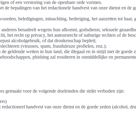
igen of een verstoring van de openbare orde vormen.
s met de bepalingen van het redactionele handvest van onze dienst en de g
oorden, beledigingen, minachting, bedreiging, het aanzetten tot haat, g
e anderen benadeelt wegens hun afkomst, godsdienst, seksuele geaardheid
ht, het recht op privacy, het auteursrecht of naburige rechten of de be
epast alcoholgebruik, of dat dronkenschap bepleit;
slechteren (virussen, spam, frauduleuze profielen, enz.);
 de geldende wetten in hun land, die illegaal en in strijd met de goede z
eboodschappen, phishing zal resulteren in onmiddellijke en permanente
ies gemaakt voor de volgende doeleinden die strikt verboden zijn:
ers)
t redactioneel handvest van onze dienst en de goede zeden (alcohol, dr