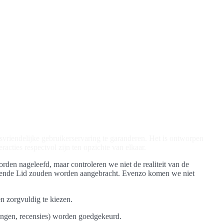
ksvriendelijke gebruikerservaring te garanderen. Het is ontworpen
acties respectvol zijn ten opzichte van elkaar.
den nageleefd, maar controleren we niet de realiteit van de
treffende Lid zouden worden aangebracht. Evenzo komen we niet
en zorgvuldig te kiezen.
jvingen, recensies) worden goedgekeurd.