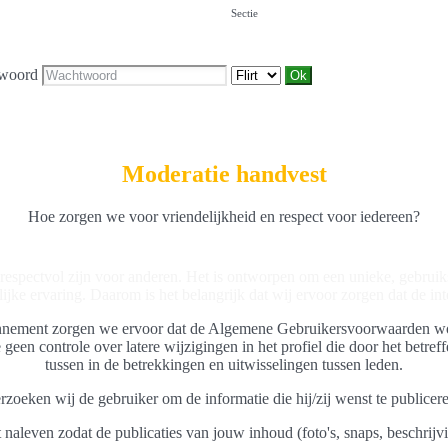
Sectie
woord
Moderatie handvest
Hoe zorgen we voor vriendelijkheid en respect voor iedereen?
respectvol zijn voor anderen. Het is ontworpen om een ​​unieke, gebrui
jke ervaring. Daarom is het belangrijk dat wij ervoor zorgen dat de inter
bonnement zorgen we ervoor dat de Algemene Gebruikersvoorwaarden wor
e geen controle over latere wijzigingen in het profiel die door het be
tussen in de betrekkingen en uitwisselingen tussen leden.
rzoeken wij de gebruiker om de informatie die hij/zij wenst te publicer
t naleven zodat de publicaties van jouw inhoud (foto's, snaps, beschri